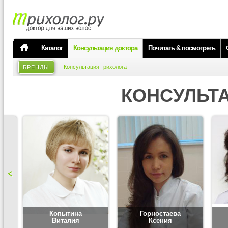
Каталог
Консультация доктора
Почитать & посмотреть
Консультация трихолога
БРЕНДЫ
КОНСУЛЬТ
Копытина
Горностаева
Виталия
Ксения