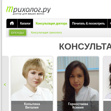
Каталог
Консультация доктора
Почитать & посмотреть
Консультация трихолога
БРЕНДЫ
КОНСУЛЬТ
Копытина
Горностаева
Виталия
Ксения