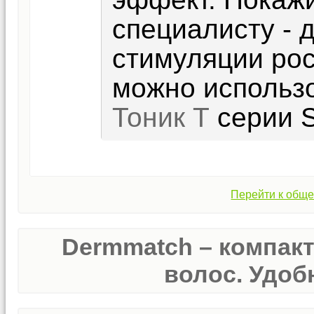
специалисту - 
стимуляции рос
можно использ
Тоник Т
серии S
Перейти к обще
Dermmatch – компак
волос. Удобн