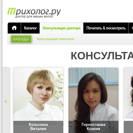
Каталог
Консультация доктора
Почитать & посмотреть
Консультация трихолога
БРЕНДЫ
КОНСУЛЬТ
Копытина
Горностаева
Виталия
Ксения