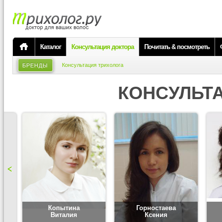
Каталог
Консультация доктора
Почитать & посмотреть
Консультация трихолога
БРЕНДЫ
КОНСУЛЬТ
Копытина
Горностаева
Виталия
Ксения