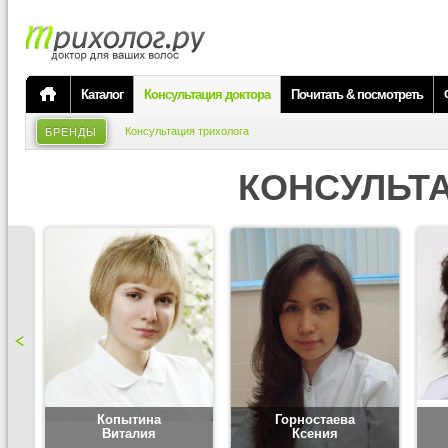
Каталог
Консультация доктора
Почитать & посмотреть
Консультация трихолога
БРЕНДЫ
КОНСУЛЬТ
Копытина
Горностаева
Виталия
Ксения