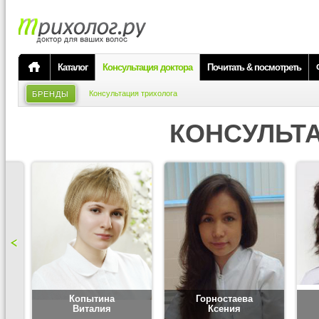
Каталог
Консультация доктора
Почитать & посмотреть
Консультация трихолога
БРЕНДЫ
КОНСУЛЬТ
Копытина
Горностаева
Виталия
Ксения