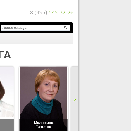
8 (495)
545-32-26
ГА
Малютина
Цимбаленко
Татьяна
Татьяна