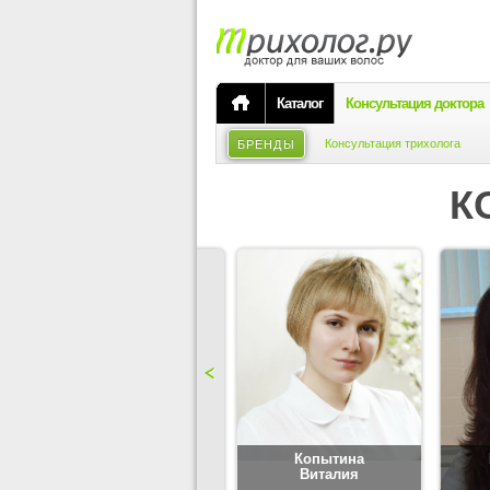
Каталог
Консультация доктора
Консультация трихолога
БРЕНДЫ
К
Карпова
Копытина
Юлия
Виталия