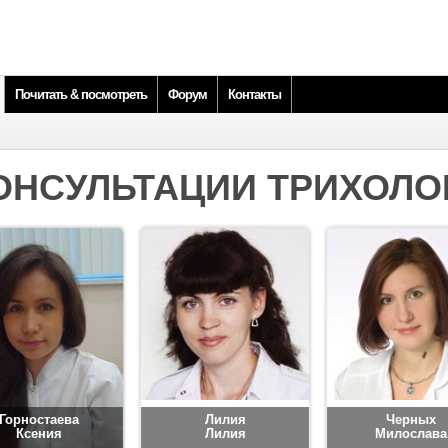
Почитать & посмотреть
Форум
Контакты
ОНСУЛЬТАЦИИ ТРИХОЛО
Горностаева
Лилия
Черных
Ксения
Лилия
Милослава