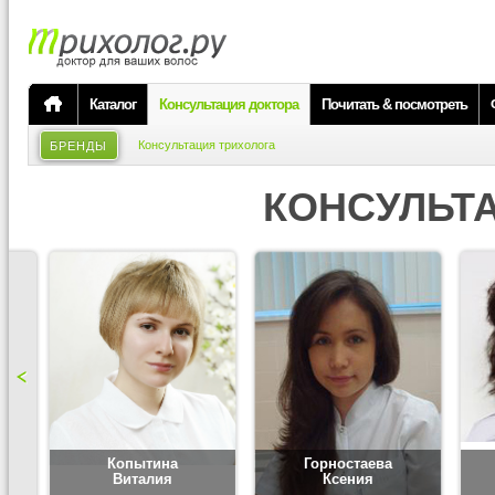
Каталог
Консультация доктора
Почитать & посмотреть
Консультация трихолога
БРЕНДЫ
КОНСУЛЬТ
Копытина
Горностаева
Виталия
Ксения