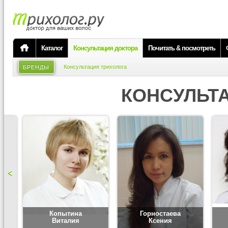
Каталог
Консультация доктора
Почитать & посмотреть
Консультация трихолога
БРЕНДЫ
КОНСУЛЬТ
Копытина
Горностаева
Виталия
Ксения