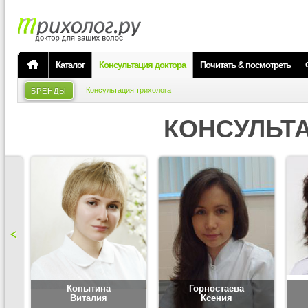
Каталог
Консультация доктора
Почитать & посмотреть
Консультация трихолога
БРЕНДЫ
КОНСУЛЬТ
Копытина
Горностаева
Виталия
Ксения