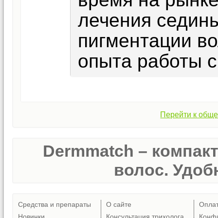
лечения седин
пигментации во
опыта работы с
Перейти к обще
Dermmatch – компак
волос. Удобн
Средства и препараты
О сайте
Опла
Новинки
Консультация трихолога
Конф