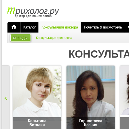
Каталог
Консультация доктора
Почитать & посмотреть
Консультация трихолога
БРЕНДЫ
КОНСУЛЬТ
Копытина
Горностаева
Виталия
Ксения