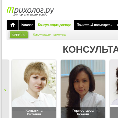
Каталог
Консультация доктора
Почитать & посмотреть
Консультация трихолога
БРЕНДЫ
КОНСУЛЬТ
Копытина
Горностаева
Виталия
Ксения