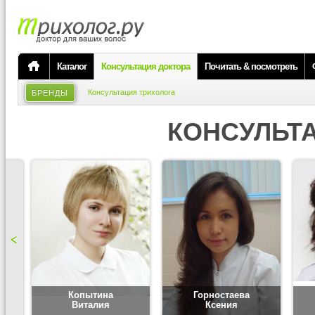
Каталог
Консультация доктора
Почитать & посмотреть
Консультация трихолога
БРЕНДЫ
КОНСУЛЬТ
Копытина
Горностаева
Виталия
Ксения