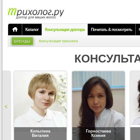
Каталог
Консультация доктора
Почитать & посмотреть
Консультация трихолога
БРЕНДЫ
КОНСУЛЬТ
Копытина
Горностаева
Виталия
Ксения