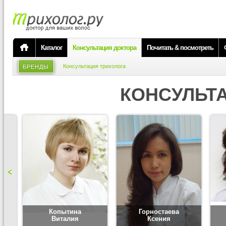
Каталог
Консультация доктора
Почитать & посмотреть
Консультация трихолога
БРЕНДЫ
КОНСУЛЬТ
Копытина
Горностаева
Виталия
Ксения