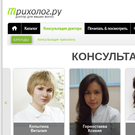
Каталог
Консультация доктора
Почитать & посмотреть
Консультация трихолога
БРЕНДЫ
КОНСУЛЬТ
Копытина
Горностаева
Виталия
Ксения