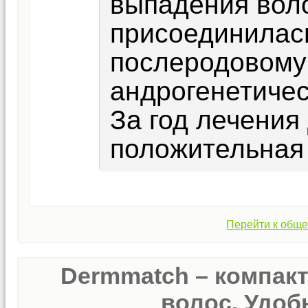
выпадения воло
присоединилас
послеродовому
андрогенетиче
За год лечения
положительная
Перейти к обще
Dermmatch – компак
волос. Удобн