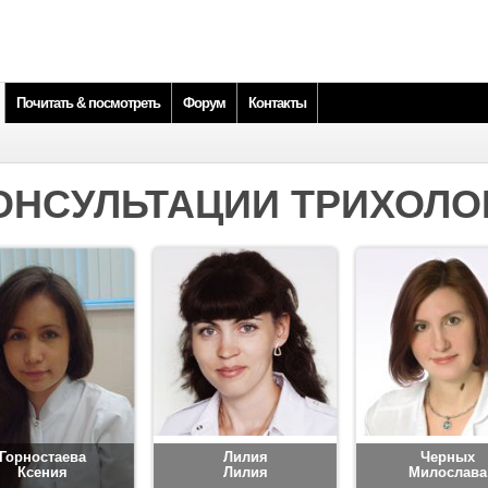
Почитать & посмотреть
Форум
Контакты
ОНСУЛЬТАЦИИ ТРИХОЛО
Горностаева
Лилия
Черных
Ксения
Лилия
Милослава