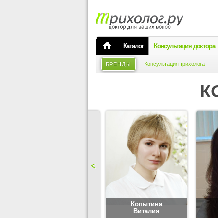
Каталог
Консультация доктора
Консультация трихолога
БРЕНДЫ
К
Карпова
Копытина
Юлия
Виталия