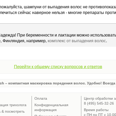
 пожалуйста, шампуни от выпадения волос не противопока
лечиться сейчас наверное нельзя - многие препараты прот
адежда! При беременности и лактации можно использовать
ve, Финляндия, например,
комплекс от выпадения волос
.
Перейти к общему списку вопросов и ответов
ch – компактная маскировка поредения волос. Удобно! Всегда 
Оплата
Центр обработки з
8 (495) 545-32-26
тация трихолога
Конфиденциальная
информация
Время работы
ь & посмотреть
с ПН по ПТ с 10.0