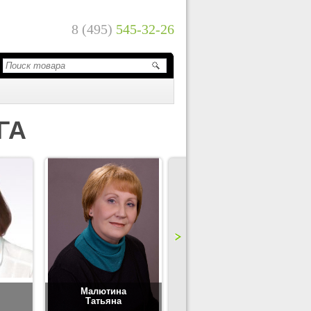
8 (495)
545-32-26
ГА
Малютина
Цимбаленко
Татьяна
Татьяна