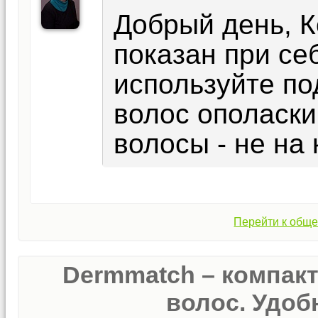
Добрый день, 
показан при се
используйте п
волос ополаски
волосы - не на 
Перейти к обще
Dermmatch – компак
волос. Удобн