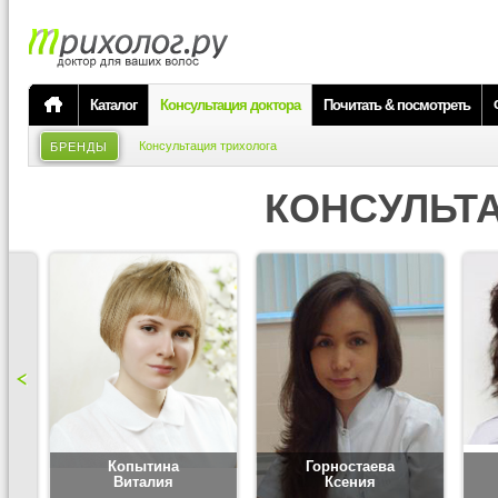
Каталог
Консультация доктора
Почитать & посмотреть
Консультация трихолога
БРЕНДЫ
КОНСУЛЬТ
Копытина
Горностаева
Виталия
Ксения