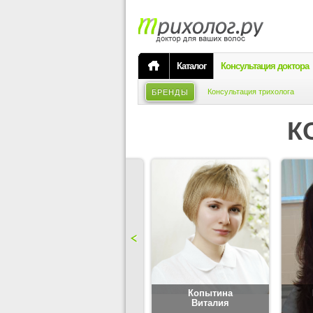
Каталог
Консультация доктора
Консультация трихолога
БРЕНДЫ
К
Карпова
Копытина
Юлия
Виталия