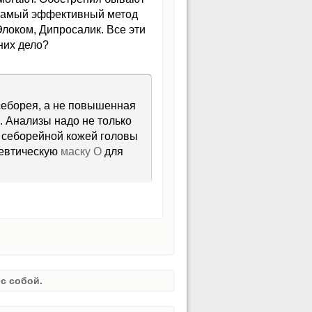
й самый эффективный метод
локом, Дипросалик. Все эти
них дело?
себорея, а не повышенная
. Анализы надо не только
о, себорейной кожей головы
певтическую
маску О
для
с собой.