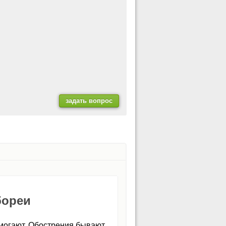
бореи
омогают. Обострения бывают