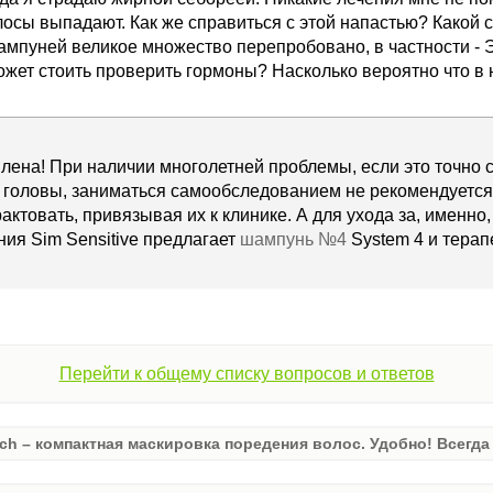
лосы выпадают. Как же справиться с этой напастью? Како
мпуней великое множество перепробовано, в частности - Э
жет стоить проверить гормоны? Насколько вероятно что в 
лена! При наличии многолетней проблемы, если это точно 
 головы, заниматься самообследованием не рекомендуется
трактовать, привязывая их к клинике. А для ухода за, именн
ия Sim Sensitive предлагает
шампунь №4
System 4 и тера
Перейти к общему списку вопросов и ответов
ch – компактная маскировка поредения волос. Удобно! Всегда 