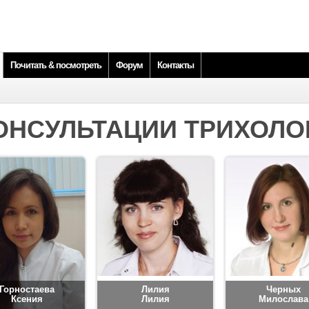
Почитать & посмотреть
Форум
Контакты
ОНСУЛЬТАЦИИ ТРИХОЛО
Горностаева
Лилия
Черных
Ксения
Лилия
Милослава