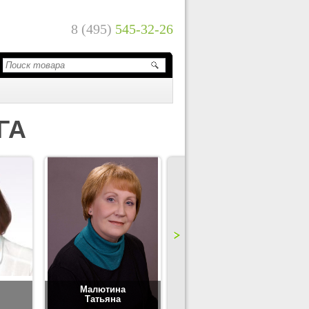
8 (495)
545-32-26
ГА
Малютина
Цимбаленко
Татьяна
Татьяна