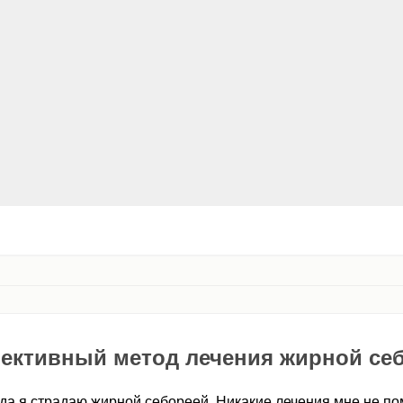
ективный метод лечения жирной се
года я страдаю жирной себореей. Никакие лечения мне не п