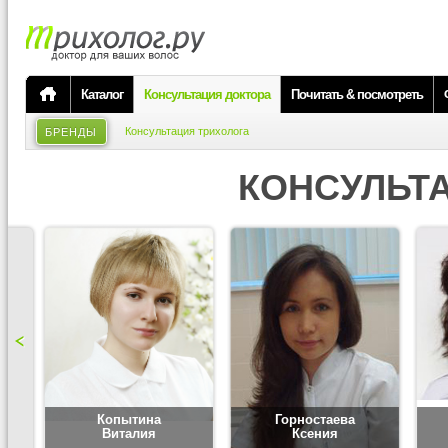
Каталог
Консультация доктора
Почитать & посмотреть
Консультация трихолога
БРЕНДЫ
КОНСУЛЬТ
Копытина
Горностаева
Виталия
Ксения