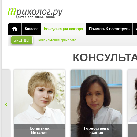
Каталог
Консультация доктора
Почитать & посмотреть
Консультация трихолога
БРЕНДЫ
КОНСУЛЬТ
Копытина
Горностаева
Виталия
Ксения