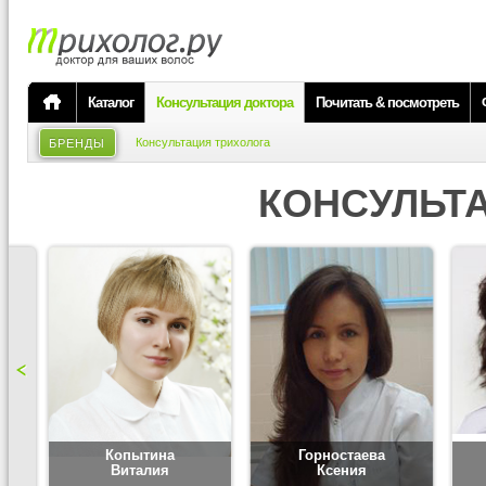
Каталог
Консультация доктора
Почитать & посмотреть
Консультация трихолога
БРЕНДЫ
КОНСУЛЬТ
Копытина
Горностаева
Виталия
Ксения