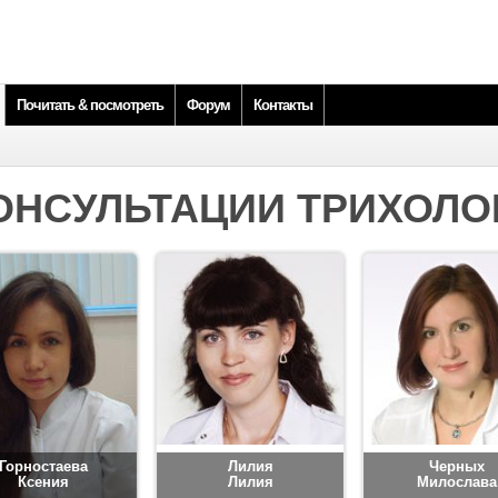
Почитать & посмотреть
Форум
Контакты
ОНСУЛЬТАЦИИ ТРИХОЛО
Горностаева
Лилия
Черных
Ксения
Лилия
Милослава