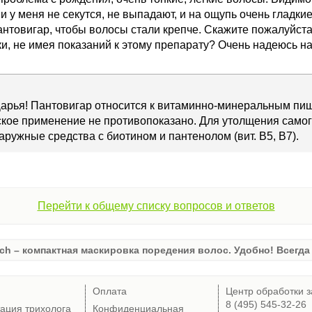
 у меня не секутся, не выпадают, и на ощупь очень гладки
антовигар, чтобы волосы стали крепче. Скажите пожалуйст
и, не имея показаний к этому препарату? Очень надеюсь на
Дарья! Пантовигар относится к витаминно-минеральным пи
кое применение не противопоказано. Для утолщения самог
аружные средства с биотином и пантенолом (вит. В5, В7).
Перейти к общему списку вопросов и ответов
ch – компактная маскировка поредения волос. Удобно! Всегда 
Оплата
Центр обработки з
8 (495) 545-32-26
тация трихолога
Конфиденциальная