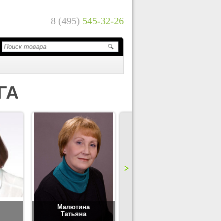
8 (495)
545-32-26
ГА
Малютина
Цимбаленко
Татьяна
Татьяна