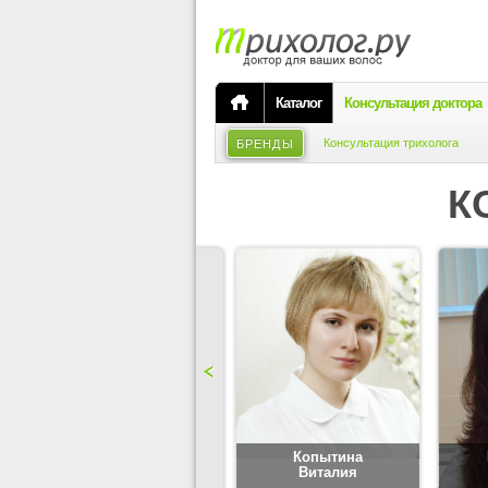
Каталог
Консультация доктора
Консультация трихолога
БРЕНДЫ
К
Карпова
Копытина
Юлия
Виталия