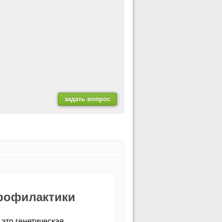
рофилактики
 это генетическая