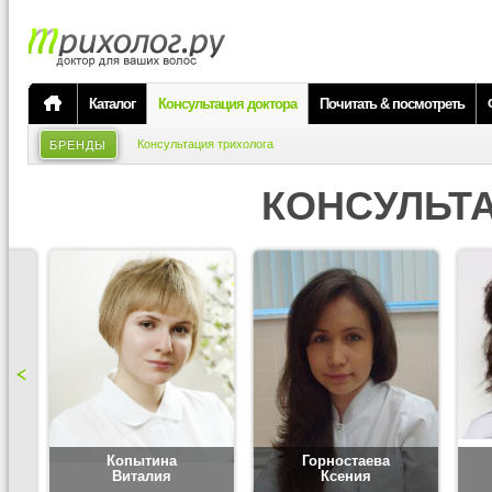
Каталог
Консультация доктора
Почитать & посмотреть
Консультация трихолога
БРЕНДЫ
КОНСУЛЬТ
Копытина
Горностаева
Виталия
Ксения