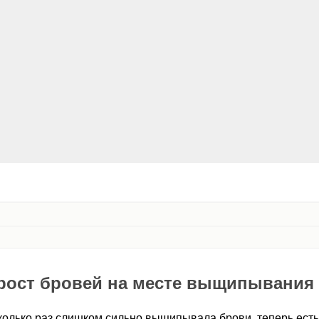
 рост бровей на месте выщипывания
колько раз слишком сильно выщипывала брови, теперь есть у