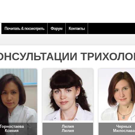
Почитать & посмотреть
Форум
Контакты
ОНСУЛЬТАЦИИ ТРИХОЛО
Горностаева
Лилия
Черных
Ксения
Лилия
Милослава