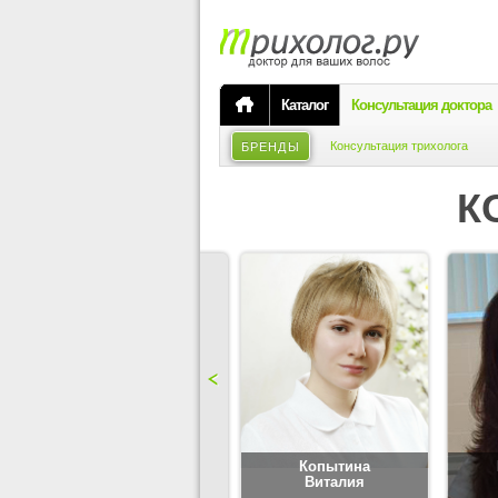
Каталог
Консультация доктора
Консультация трихолога
БРЕНДЫ
К
Карпова
Копытина
Юлия
Виталия