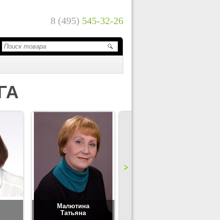
8 (495)
545-32-26
ГА
Малютина
Цимбаленко
Татьяна
Татьяна