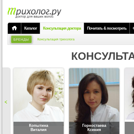
Каталог
Консультация доктора
Почитать & посмотреть
Консультация трихолога
БРЕНДЫ
КОНСУЛЬТ
Копытина
Горностаева
Виталия
Ксения