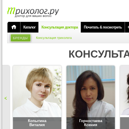
Каталог
Консультация доктора
Почитать & посмотреть
Консультация трихолога
БРЕНДЫ
КОНСУЛЬТ
Копытина
Горностаева
Виталия
Ксения