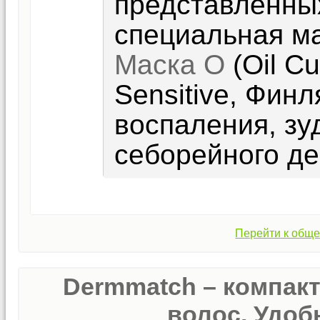
представленных
специальная ма
Маска О
(Oil Cu
Sensitive, Фин
воспаления, зу
себорейного де
Перейти к обще
Dermmatch – компак
волос. Удобн