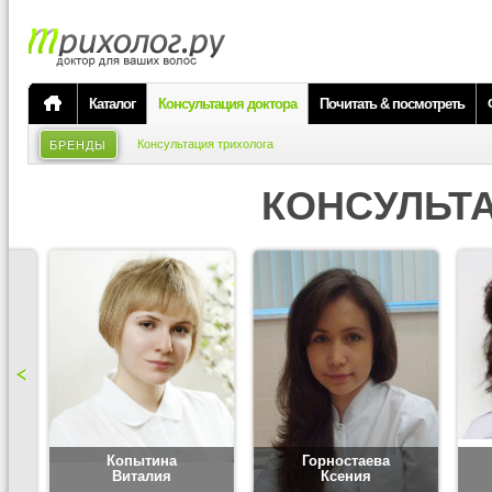
Каталог
Консультация доктора
Почитать & посмотреть
Консультация трихолога
БРЕНДЫ
КОНСУЛЬТ
Копытина
Горностаева
Виталия
Ксения