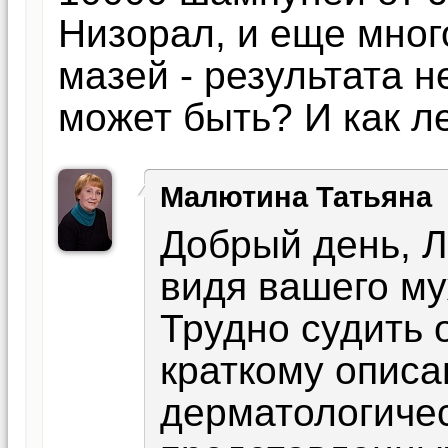
Низорал, и еще мног
мазей - результата н
может быть? И как л
Малютина Татьяна
Добрый день, Л
видя вашего му
Трудно судить 
краткому описа
дерматологичес