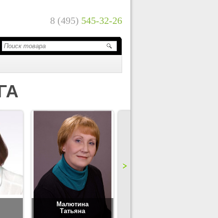
8 (495)
545-32-26
ГА
Малютина
Цимбаленко
Татьяна
Татьяна