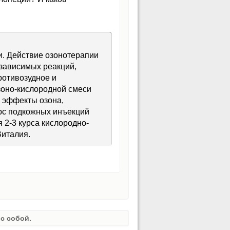
и. Действие озонотерапии
-зависимых реакций,
ротивозудное и
зоно-кислородной смеси
 эффекты озона,
рс подкожных инъекций
я 2-3 курса кислородно-
Виталия.
с собой.