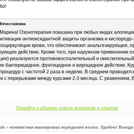
бо!
 Вячеславовна
 Марина! Озонотерапия показана при любых видах алопеци
активации антиоксидантной защиты организма и кислородо
оциркуляции крови, что обеспечивает анальгезирующее, п
ующее действие. Кроме того, при наружном применении о
ация) реализуются противовоспалительный и окислительный
е бактерицидное, фунгицидное и вироцидное действие. Ку
 процедур с частотой 2 раза в неделю. В среднем проводитс
и с перерывами между курсами 2-3 месяца. С уважением, 
Перейти к общему списку вопросов и ответов
ch – компактная маскировка поредения волос. Удобно! Всегда 