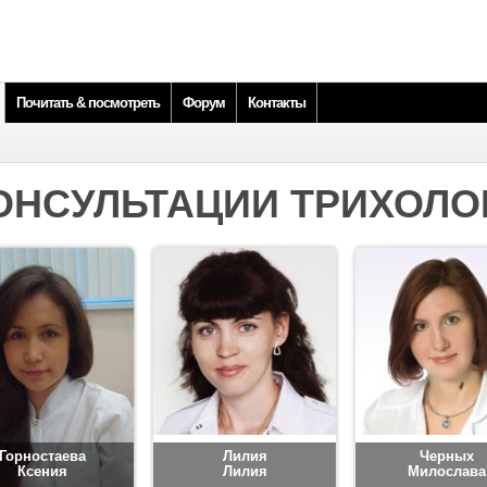
Почитать & посмотреть
Форум
Контакты
ОНСУЛЬТАЦИИ ТРИХОЛО
Горностаева
Лилия
Черных
Ксения
Лилия
Милослава