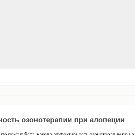
ность озонотерапии при алопеции
ите пожалуйста, какова эффективность озонотерапии при а