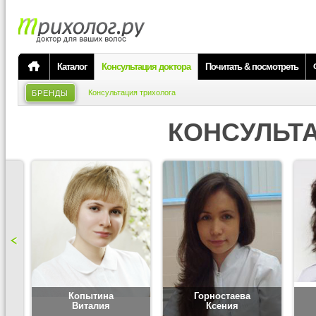
Каталог
Консультация доктора
Почитать & посмотреть
Консультация трихолога
БРЕНДЫ
КОНСУЛЬТ
Копытина
Горностаева
Виталия
Ксения