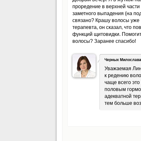
проредение в верхней части 
заметного выпадения (на под
связано? Крашу волосы уже г
терапевта, он сказал, что 
функций щитовидки. Помогите
волосы? Заранее спасибо!
Черных Милослав
Уважаемая Лин
к редению воло
чаще всего это
половым гормон
адекватной тер
тем больше во