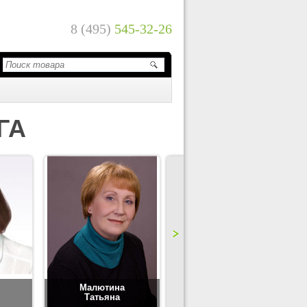
8 (495)
545-32-26
ГА
Малютина
Цимбаленко
Татьяна
Татьяна