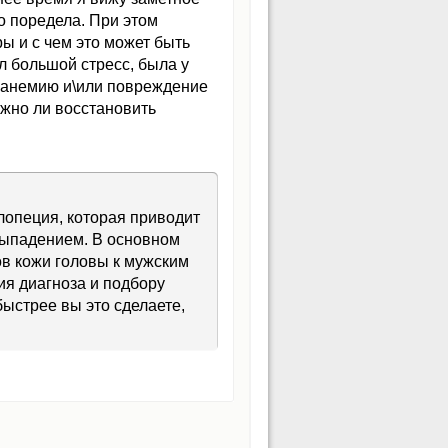
о поредела. При этом
ы и с чем это может быть
л большой стресс, была у
л анемию и\или повреждение
ожно ли восстановить
лопеция, которая приводит
 выпадением. В основном
ов кожи головы к мужским
ия диагноза и подбору
быстрее вы это сделаете,