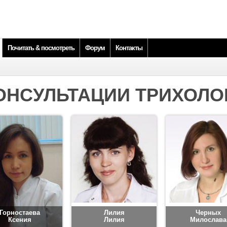
Почитать & посмотреть
Форум
Контакты
ОНСУЛЬТАЦИИ ТРИХОЛО
Горностаева
Лилия
Черных
Ксения
Лилия
Милослава