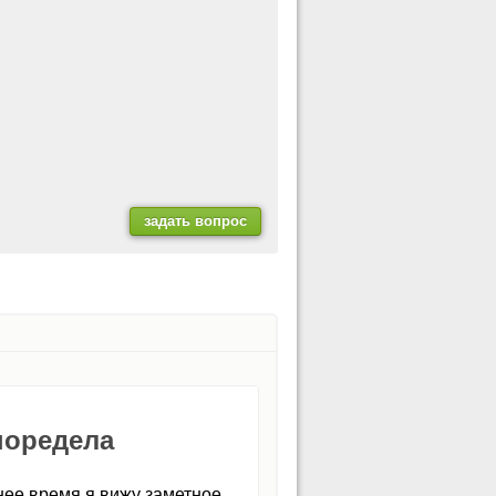
поредела
днее время я вижу заметное