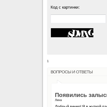
Код с картинки:
1
ВОПРОСЫ И ОТВЕТЫ
Появились залыси
Лина
Добрый вечер! Я в жуткой па