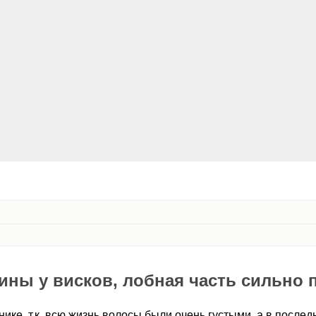
ны у висков, лобная часть сильно 
нике, т.к. всю жизнь волосы были очень густыми, а в после