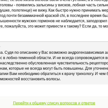
головы - появились залысины у висков, лобная часть сильн
ушке, полотенце) не вижу. Как быстро нужно принимать мер
од почти безаммиачной краской chi, в последнее время бы
повышенности мужских гормонов не наблюдается, заподозри
, пожалуйста, это может привести к такому? Если да, то м
а
а. Судя по описанию у Вас возможно андрогензависимая а
с в лобно-теменной области. И не всегда сопровождается
 наследственно обусловленная чувствительность рецептор
ам, которые не всегда могут быть повышены. Для уточнен
апии Вам необходимо обратиться к врачу трихологу. И чем 
зможностей восстановить волосы.
Перейти к общему списку вопросов и ответов