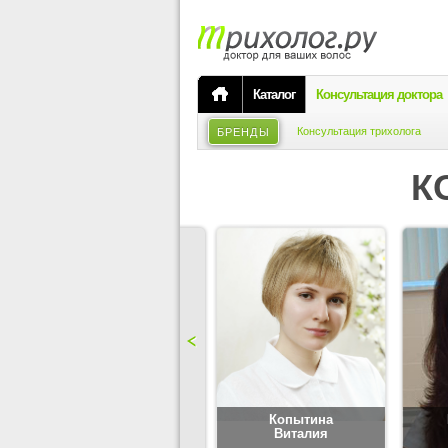
Каталог
Консультация доктора
Консультация трихолога
БРЕНДЫ
К
Карпова
Копытина
Юлия
Виталия