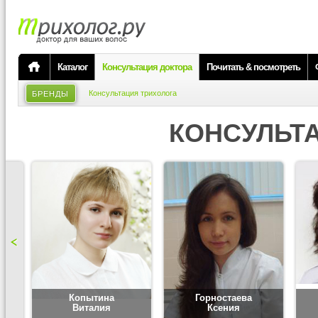
Каталог
Консультация доктора
Почитать & посмотреть
Консультация трихолога
БРЕНДЫ
КОНСУЛЬТ
Копытина
Горностаева
Виталия
Ксения