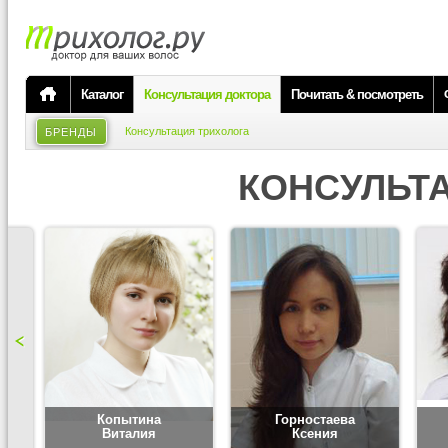
Каталог
Консультация доктора
Почитать & посмотреть
Консультация трихолога
БРЕНДЫ
КОНСУЛЬТ
Копытина
Горностаева
Виталия
Ксения