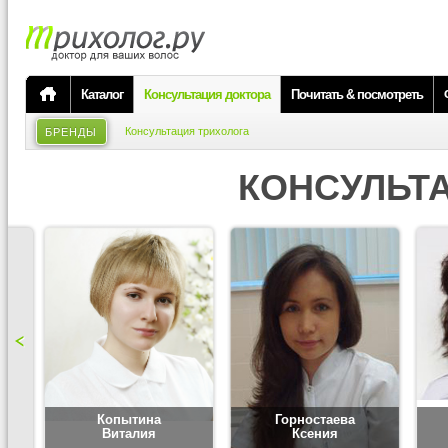
Каталог
Консультация доктора
Почитать & посмотреть
Консультация трихолога
БРЕНДЫ
КОНСУЛЬТ
Копытина
Горностаева
Виталия
Ксения