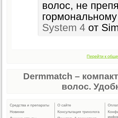
волос, не преп
гормональному
System 4
от Sim
Перейти к обще
Dermmatch – компак
волос. Удобн
Средства и препараты
О сайте
Опла
Новинки
Консультация трихолога
Конф
инфо