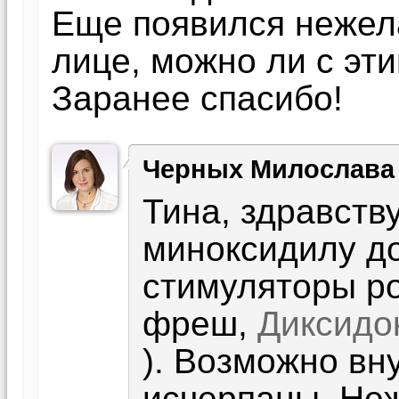
Еще появился нежел
лице, можно ли с эт
Заранее спасибо!
Черных Милослава
Тина, здравств
миноксидилу д
стимуляторы ро
фреш,
Диксидо
). Возможно вн
исчерпаны. Не