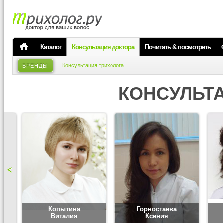
Каталог
Консультация доктора
Почитать & посмотреть
Консультация трихолога
БРЕНДЫ
КОНСУЛЬТ
Копытина
Горностаева
Виталия
Ксения