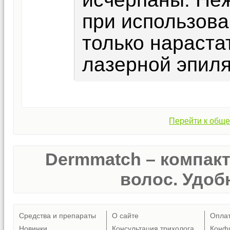
при использова
только нараста
лазерной эпиля
Перейти к обще
Dermmatch – компак
волос. Удобн
Средства и препараты
О сайте
Опла
Новинки
Консультация трихолога
Конф