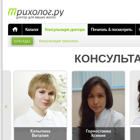
Каталог
Консультация доктора
Почитать & посмотреть
Консультация трихолога
БРЕНДЫ
КОНСУЛЬТ
Копытина
Горностаева
Виталия
Ксения