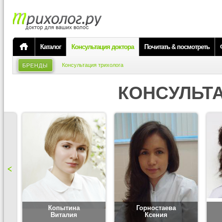
Каталог
Консультация доктора
Почитать & посмотреть
Консультация трихолога
БРЕНДЫ
КОНСУЛЬТ
Копытина
Горностаева
Виталия
Ксения