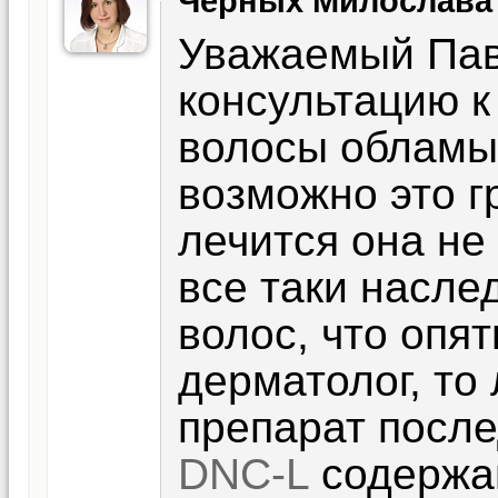
Черных Милослава
Уважаемый Пав
консультацию к
волосы обламыв
возможно это г
лечится она не
все таки насле
волос, что опя
дерматолог, то
препарат посл
DNC-L
содержа