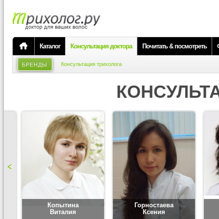
Каталог
Консультация доктора
Почитать & посмотреть
Консультация трихолога
БРЕНДЫ
КОНСУЛЬТ
Копытина
Горностаева
Виталия
Ксения