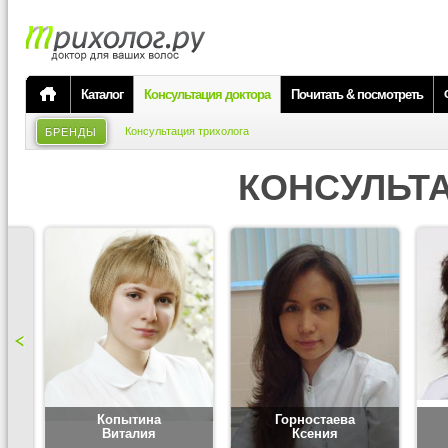
Каталог
Консультация доктора
Почитать & посмотреть
Консультация трихолога
БРЕНДЫ
КОНСУЛЬТ
Копытина
Горностаева
Виталия
Ксения