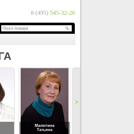
8 (495)
545-32-26
ГА
Малютина
Цимбаленко
Татьяна
Татьяна