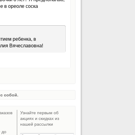
е в ореоле соска
тием ребенка, в
илия Вячеславовна!
с собой.
аказов
Узнайте первым об
акциях и скидках из
нашей рассылки
0 до