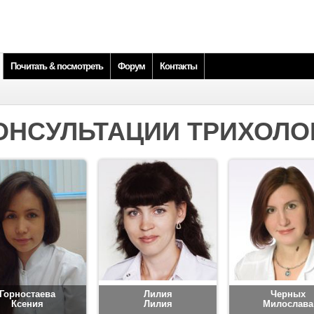
Почитать & посмотреть
Форум
Контакты
ОНСУЛЬТАЦИИ ТРИХОЛО
Горностаева
Лилия
Черных
Ксения
Лилия
Милослава