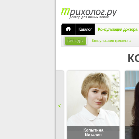
Каталог
Консультация доктора
Консультация трихолога
БРЕНДЫ
К
Карпова
Копытина
Юлия
Виталия