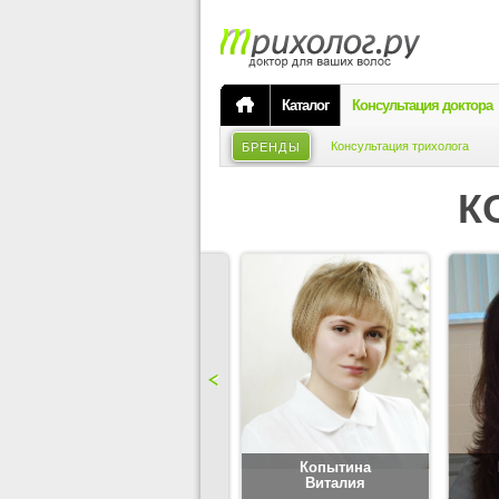
Каталог
Консультация доктора
Консультация трихолога
БРЕНДЫ
К
Карпова
Копытина
Юлия
Виталия