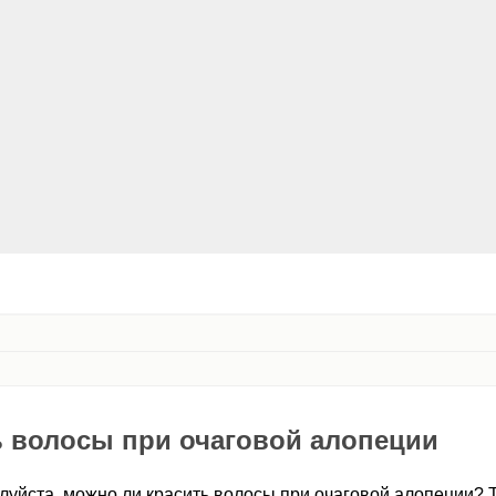
ь волосы при очаговой алопеции
луйста, можно ли красить волосы при очаговой алопеции? 