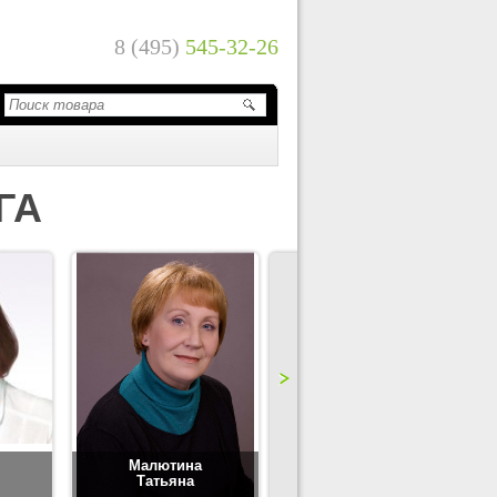
8 (495)
545-32-26
ГА
Малютина
Цимбаленко
Татьяна
Татьяна