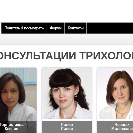
Почитать & посмотреть
Форум
Контакты
ОНСУЛЬТАЦИИ ТРИХОЛО
Горностаева
Лилия
Черных
Ксения
Лилия
Милослава