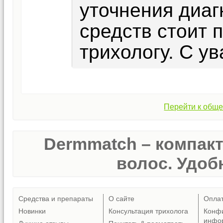
уточнения диаг
средств стоит 
трихологу. С ув
Перейти к обще
Dermmatch – компак
волос. Удобн
Средства и препараты
О сайте
Опла
Новинки
Консультация трихолога
Конф
инфо