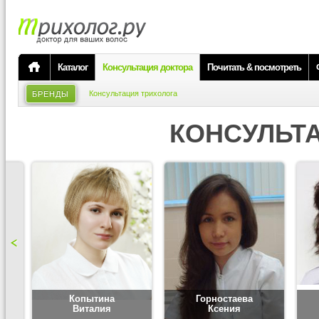
Каталог
Консультация доктора
Почитать & посмотреть
Консультация трихолога
БРЕНДЫ
КОНСУЛЬТ
Копытина
Горностаева
Виталия
Ксения