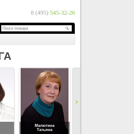
8 (495)
545-32-26
ГА
Малютина
Цимбаленко
Татьяна
Татьяна