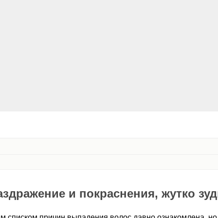
аздражение и покраснения, жутко зуд
м списком причин выпадения волос давно ознакомлена, но 