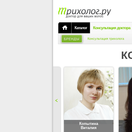
Каталог
Консультация доктора
Консультация трихолога
БРЕНДЫ
К
Карпова
Копытина
Юлия
Виталия