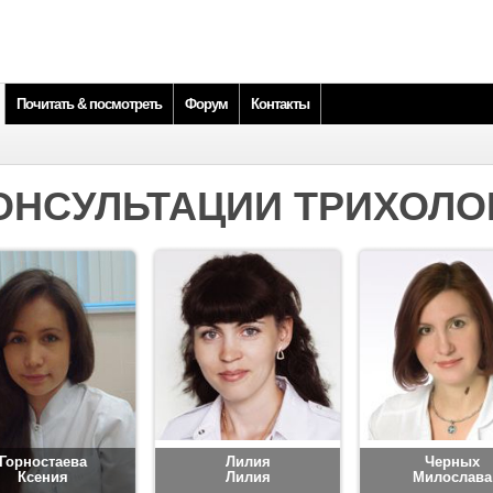
Почитать & посмотреть
Форум
Контакты
ОНСУЛЬТАЦИИ ТРИХОЛО
Горностаева
Лилия
Черных
Ксения
Лилия
Милослава