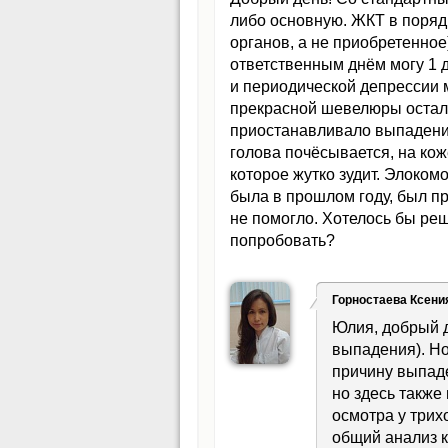
либо основную. ЖКТ в поряд
органов, а не приобретенно
ответственным днём могу 1 д
и периодической депрессии 
прекрасной шевелюры остала
приостанавливало выпадение 
голова почёсывается, на кож
которое жутко зудит. Элоком
была в прошлом году, был п
не помогло. Хотелось бы реш
попробовать?
Горностаева Ксени
Юлия, добрый д
выпадения). Но
причину выпаде
но здесь также
осмотра у трих
общий анализ к