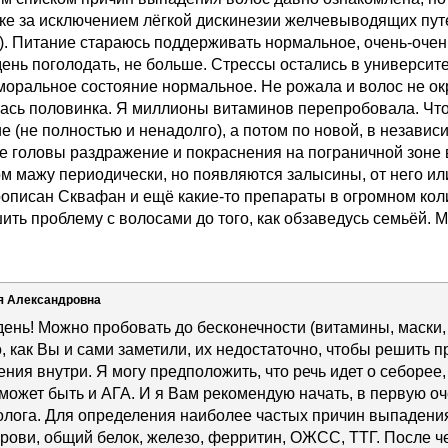
ке за исключением лёгкой дискинезии желчевыводящих путе
е). Питание стараюсь поддерживать нормальное, очень-очен
ень поголодать, не больше. Стрессы остались в университ
моральное состояние нормальное. Не рожала и волос не ок
сь половинка. Я миллионы витаминов перепробовала. Что-
(не полностью и ненадолго), а потом по новой, в независ
е головы раздражение и покраснения на пограничной зоне в
ом мажу периодически, но появляются залысины, от него или 
рописан Сквафан и ещё какие-то препараты в огромном кол
ить проблему с волосами до того, как обзаведусь семьёй. М
я Александровна
ень! Можно пробовать до бесконечности (витамины, маски,
, как Вы и сами заметили, их недостаточно, чтобы решить п
ния внутри. Я могу предположить, что речь идет о себорее
 может быть и АГА. И я Вам рекомендую начать, в первую о
олога. Для определения наиболее частых причин выпадени
рови, общий белок, железо, ферритин, ОЖСС, ТТГ. После ч