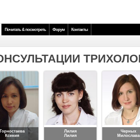
Почитать & посмотреть
Форум
Контакты
ОНСУЛЬТАЦИИ ТРИХОЛО
Горностаева
Лилия
Черных
Ксения
Лилия
Милослава