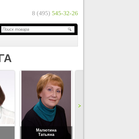
8 (495)
545-32-26
ГА
Малютина
Цимбаленко
Татьяна
Татьяна