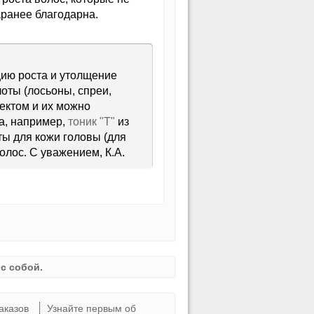
аранее благодарна.
ию роста и утолщение
лоты (лосьоны, спреи,
ектом и их можно
та, например,
тоник "Т"
из
ты для кожи головы (для
олос. С уважением, К.А.
с собой.
аказов
Узнайте первым об