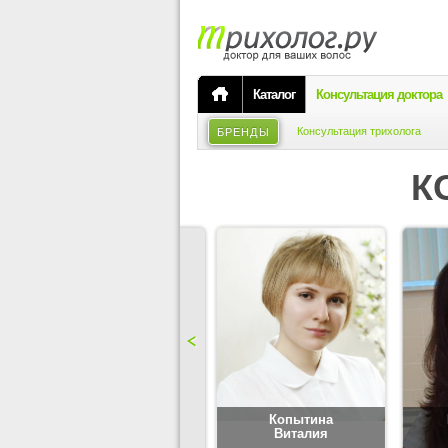
Каталог
Консультация доктора
Консультация трихолога
БРЕНДЫ
К
Карпова
Копытина
Юлия
Виталия