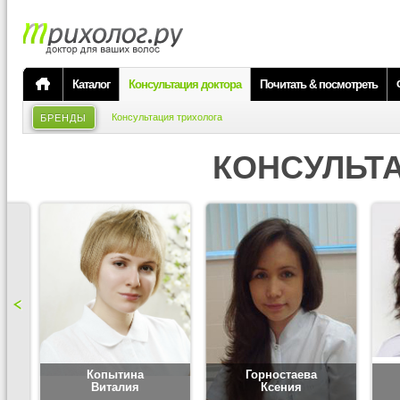
Каталог
Консультация доктора
Почитать & посмотреть
Консультация трихолога
БРЕНДЫ
КОНСУЛЬТ
Копытина
Горностаева
Виталия
Ксения