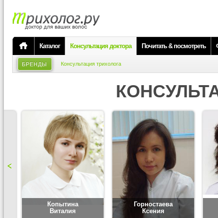
Каталог
Консультация доктора
Почитать & посмотреть
Консультация трихолога
БРЕНДЫ
КОНСУЛЬТ
Копытина
Горностаева
Виталия
Ксения