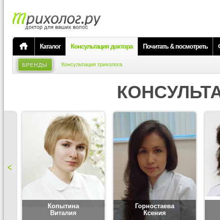
Каталог
Консультация доктора
Почитать & посмотреть
Консультация трихолога
БРЕНДЫ
КОНСУЛЬТ
Копытина
Горностаева
Виталия
Ксения