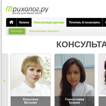
Каталог
Консультация доктора
Почитать & посмотреть
Консультация трихолога
БРЕНДЫ
КОНСУЛЬТ
Копытина
Горностаева
Виталия
Ксения