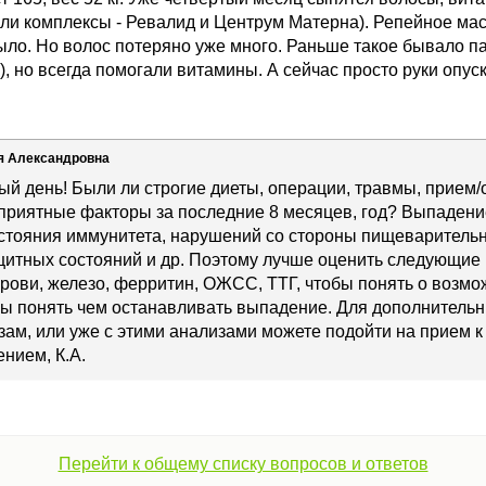
ыли комплексы - Ревалид и Центрум Матерна). Репейное ма
ыло. Но волос потеряно уже много. Раньше такое бывало па
), но всегда помогали витамины. А сейчас просто руки опус
я Александровна
й день! Были ли строгие диеты, операции, травмы, прием
приятные факторы за последние 8 месяцев, год? Выпадени
стояния иммунитета, нарушений со стороны пищеварительно
итных состояний и др. Поэтому лучше оценить следующие п
рови, железо, ферритин, ОЖСС, ТТГ, чтобы понять о возм
обы понять чем останавливать выпадение. Для дополнитель
зам, или уже с этими анализами можете подойти на прием 
ением, К.А.
Перейти к общему списку вопросов и ответов