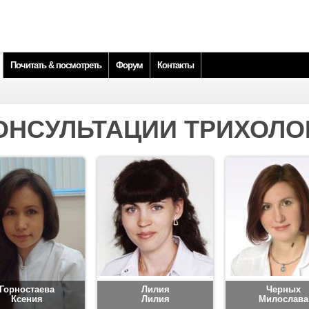
Почитать & посмотреть
Форум
Контакты
ОНСУЛЬТАЦИИ ТРИХОЛО
Горностаева
Лилия
Черных
Ксения
Лилия
Милослава