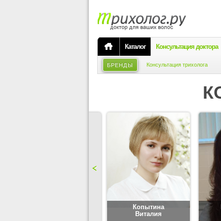
Каталог
Консультация доктора
Консультация трихолога
БРЕНДЫ
К
Карпова
Копытина
Юлия
Виталия