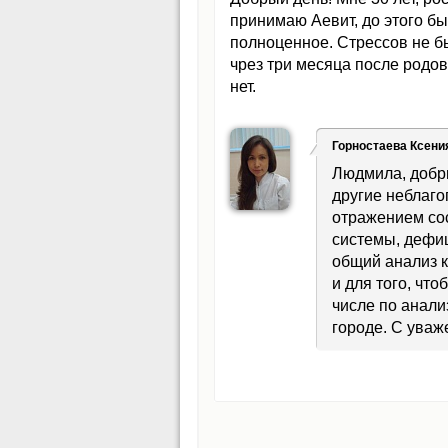
принимаю Аевит, до этого б
полноценное. Стрессов не б
чрез три месяца после родов
нет.
Горностаева Ксени
Людмила, добры
другие неблаго
отражением со
системы, дефиц
общий анализ к
и для того, чт
числе по анали
городе. С уваж