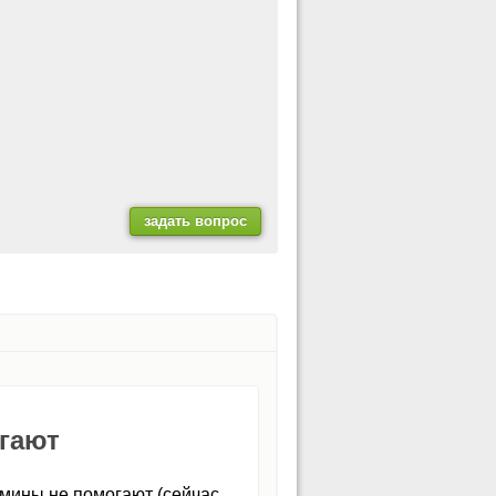
гают
тамины не помогают (сейчас