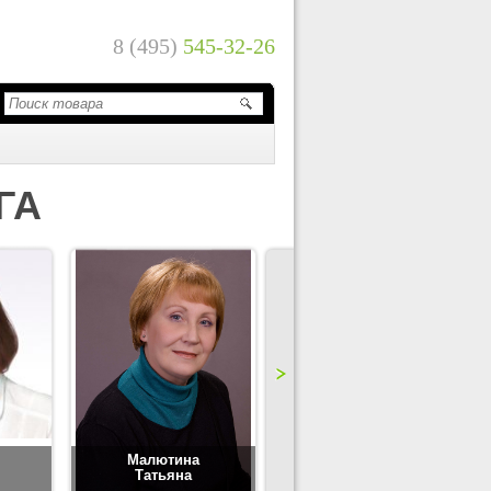
8 (495)
545-32-26
ГА
Малютина
Цимбаленко
Татьяна
Татьяна