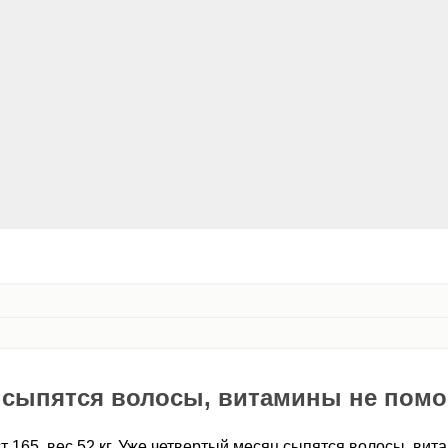
 сыпятся волосы, витамины не помо
ст 165, вес 52 кг. Уже четвертый месяц сыпятся волосы, ви