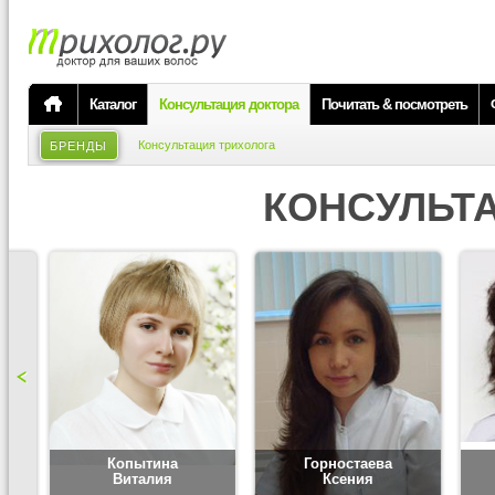
Каталог
Консультация доктора
Почитать & посмотреть
Консультация трихолога
БРЕНДЫ
КОНСУЛЬТ
Копытина
Горностаева
Виталия
Ксения